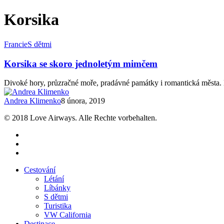
Korsika
Korsika
Francie
S dětmi
se
skoro
Korsika se skoro jednoletým mimčem
jednoletým
mimčem
Divoké hory, průzračné moře, pradávné památky i romantická města. K
Andrea Klimenko
8 února, 2019
© 2018 Love Airways. Alle Rechte vorbehalten.
facebook
pinterest
instagram
Close
Cestování
Menu
Létání
Líbánky
S dětmi
Turistika
VW California
Destinace