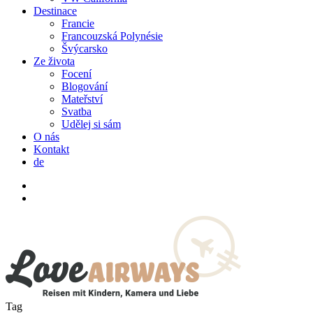
Destinace
Francie
Francouzská Polynésie
Švýcarsko
Ze života
Focení
Blogování
Mateřství
Svatba
Udělej si sám
O nás
Kontakt
de
twitter
facebook
instagram
search
Tag