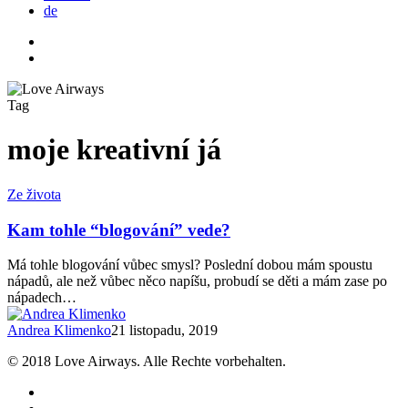
de
twitter
facebook
instagram
search
Tag
moje kreativní já
Kam
Ze života
tohle
“blogování”
Kam tohle “blogování” vede?
vede?
Má tohle blogování vůbec smysl? Poslední dobou mám spoustu
nápadů, ale než vůbec něco napíšu, probudí se děti a mám zase po
nápadech…
Andrea Klimenko
21 listopadu, 2019
© 2018 Love Airways. Alle Rechte vorbehalten.
facebook
pinterest