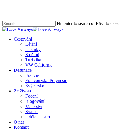
Skip
to
main
content
Hit enter to search or ESC to close
Close
Search
search
Menu
Cestování
Létání
Líbánky
S dětmi
Turistika
VW California
Destinace
Francie
Francouzská Polynésie
Švýcarsko
Ze života
Focení
Blogování
Mateřství
Svatba
Udělej si sám
O nás
Kontakt