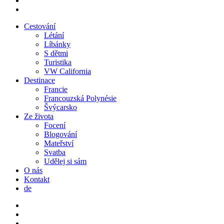
instagram
Close
Cestování
Menu
Létání
Líbánky
S dětmi
Turistika
VW California
Destinace
Francie
Francouzská Polynésie
Švýcarsko
Ze života
Focení
Blogování
Mateřství
Svatba
Udělej si sám
O nás
Kontakt
de
twitter
facebook
instagram