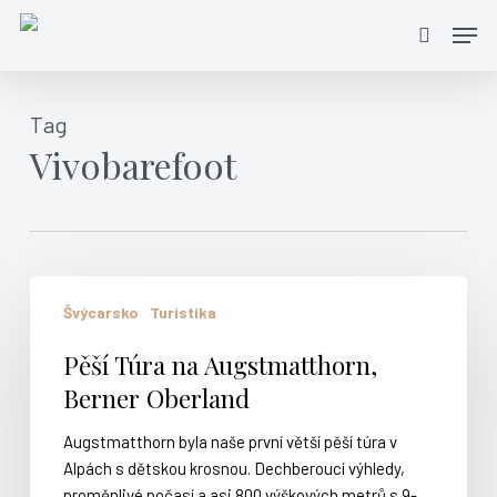
Skip
Men
to
search
main
content
Tag
Vivobarefoot
Pěší
Švýcarsko
Turistika
Túra
na
Pěší Túra na Augstmatthorn,
Augstmatthorn,
Berner Oberland
Berner
Oberland
Augstmatthorn byla naše první větší pěší túra v
Alpách s dětskou krosnou. Dechberoucí výhledy,
proměnlivé počasí a asi 800 výškových metrů s 9-