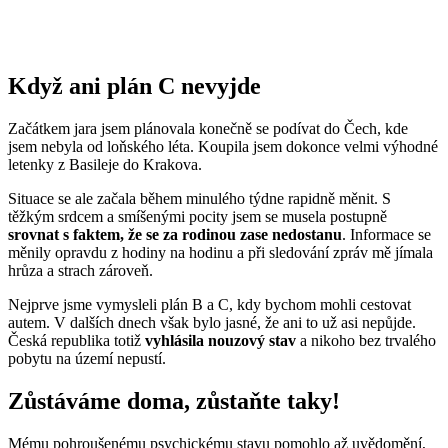
Když ani plán C nevyjde
Začátkem jara jsem plánovala konečně se podívat do Čech, kde
jsem nebyla od loňského léta. Koupila jsem dokonce velmi výhodné
letenky z Basileje do Krakova.
Situace se ale začala během minulého týdne rapidně měnit. S
těžkým srdcem a smíšenými pocity jsem se musela postupně
srovnat s faktem, že se za rodinou zase nedostanu
. Informace se
měnily opravdu z hodiny na hodinu a při sledování zpráv mě jímala
hrůza a strach zároveň.
Nejprve jsme vymysleli plán B a C, kdy bychom mohli cestovat
autem. V dalších dnech však bylo jasné, že ani to už asi nepůjde.
Česká republika totiž
vyhlásila nouzový stav
a nikoho bez trvalého
pobytu na území nepustí.
Zůstáváme doma, zůstaňte taky!
Mému pohroušenému psychickému stavu pomohlo až uvědomění,