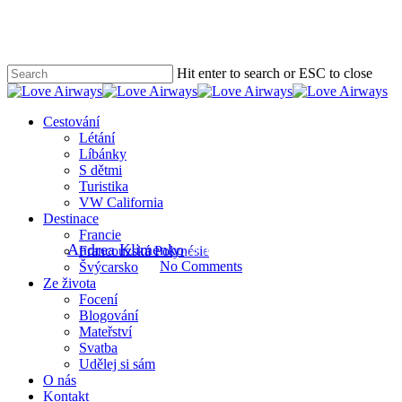
Skip
to
main
content
Hit enter to search or ESC to close
Close
Search
search
Menu
Cestování
S dětmi
Švýcarsko
Létání
Líbánky
Jarní rodinná procházka k
S dětmi
Turistika
rozhledně Homberg, AG
VW California
Destinace
Francie
By
Andrea Klimenko
18 března, 2020
7 dubna, 2020
Francouzská Polynésie
No Comments
Švýcarsko
Ze života
Focení
Blogování
Mateřství
Svatba
Udělej si sám
O nás
Kontakt