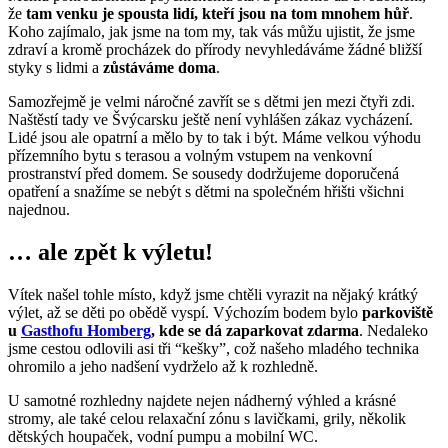
že
tam venku je spousta lidí, kteří jsou na tom mnohem hůř
.
Koho zajímalo, jak jsme na tom my, tak vás můžu ujistit, že jsme
zdraví a kromě procházek do přírody nevyhledáváme žádné bližší
styky s lidmi a
zůstáváme doma
.
Samozřejmě je velmi náročné zavřít se s dětmi jen mezi čtyři zdi.
Naštěstí tady ve Švýcarsku ještě není vyhlášen zákaz vycházení.
Lidé jsou ale opatrní a mělo by to tak i být. Máme velkou výhodu
přízemního bytu s terasou a volným vstupem na venkovní
prostranství před domem. Se sousedy dodržujeme doporučená
opatření a snažíme se nebýt s dětmi na společném hřišti všichni
najednou.
… ale zpět k výletu!
Vítek našel tohle místo, když jsme chtěli vyrazit na nějaký krátký
výlet, až se děti po obědě vyspí. Výchozím bodem bylo
parkoviště
u
Gasthofu Homberg
, kde se dá zaparkovat zdarma
. Nedaleko
jsme cestou odlovili asi tři “kešky”, což našeho mladého technika
ohromilo a jeho nadšení vydrželo až k rozhledně.
U samotné rozhledny najdete nejen nádherný výhled a krásné
stromy, ale také celou relaxační zónu s lavičkami, grily, několik
dětských houpaček, vodní pumpu a mobilní WC.