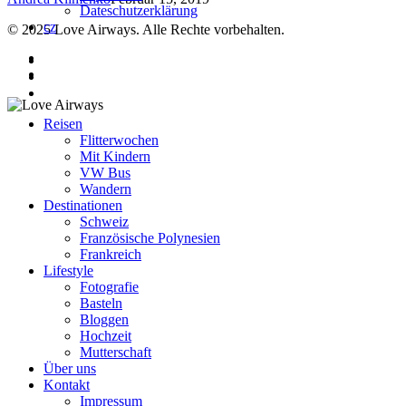
Dateschutzerklärung
cz
© 2025 Love Airways. Alle Rechte vorbehalten.
twitter
facebook
instagram
facebook
search
pinterest
instagram
Close
Reisen
Menu
Flitterwochen
Mit Kindern
VW Bus
Wandern
Destinationen
Schweiz
Französische Polynesien
Frankreich
Lifestyle
Fotografie
Basteln
Bloggen
Hochzeit
Mutterschaft
Über uns
Kontakt
Impressum