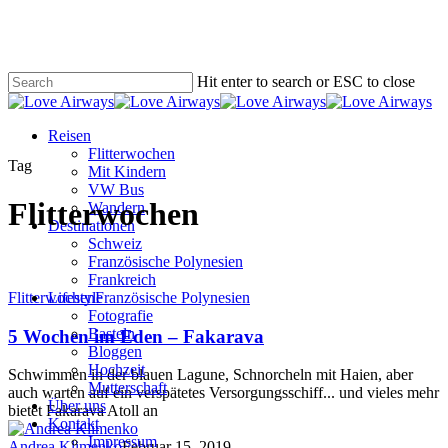
Skip
to
main
content
Hit enter to search or ESC to close
Close
Search
search
Menu
Reisen
Flitterwochen
Tag
Mit Kindern
VW Bus
Flitterwochen
Wandern
Destinationen
Schweiz
Französische Polynesien
Frankreich
5
Flitterwochen
Französische Polynesien
Lifestyle
Wochen
Fotografie
im
Basteln
5 Wochen im Eden – Fakarava
Eden
Bloggen
–
Hochzeit
Schwimmen in der blauen Lagune, Schnorcheln mit Haien, aber
Fakarava
Mutterschaft
auch warten auf ein verspätetes Versorgungsschiff... und vieles mehr
Über uns
bietet Fakarava Atoll an
Kontakt
Impressum
Andrea Klimenko
Februar 15, 2019