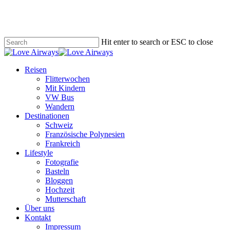
Skip
to
main
content
Hit enter to search or ESC to close
Close
Search
search
Menu
Reisen
Flitterwochen
Mit Kindern
VW Bus
Wandern
Destinationen
Schweiz
Französische Polynesien
Frankreich
Lifestyle
Fotografie
Basteln
Bloggen
Hochzeit
Mutterschaft
Über uns
Kontakt
Impressum