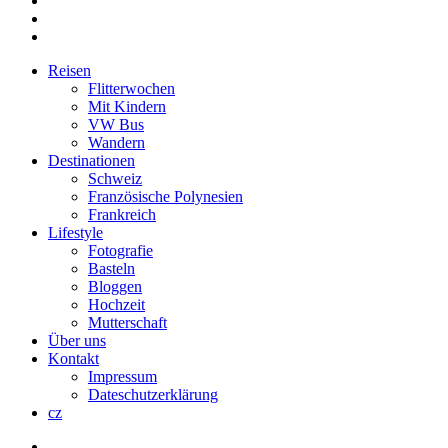
pinterest
instagram
Close
Reisen
Menu
Flitterwochen
Mit Kindern
VW Bus
Wandern
Destinationen
Schweiz
Französische Polynesien
Frankreich
Lifestyle
Fotografie
Basteln
Bloggen
Hochzeit
Mutterschaft
Über uns
Kontakt
Impressum
Dateschutzerklärung
cz
twitter