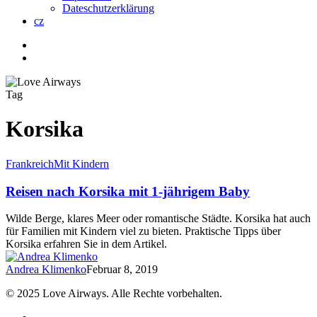
Dateschutzerklärung
cz
twitter
facebook
instagram
search
Tag
Korsika
Reisen
Frankreich
Mit Kindern
nach
Korsika
Reisen nach Korsika mit 1-jährigem Baby
mit
1-
Wilde Berge, klares Meer oder romantische Städte. Korsika hat auch
jährigem
für Familien mit Kindern viel zu bieten. Praktische Tipps über
Baby
Korsika erfahren Sie in dem Artikel.
Andrea Klimenko
Februar 8, 2019
© 2025 Love Airways. Alle Rechte vorbehalten.
facebook